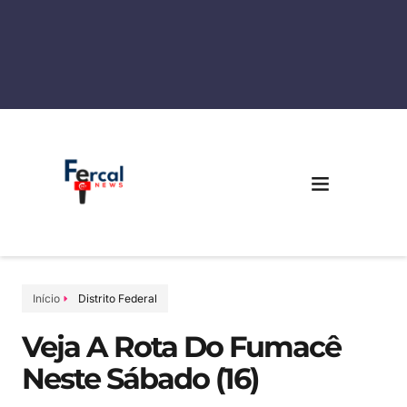
Início
Distrito Federal
Veja A Rota Do Fumacê
Neste Sábado (16)