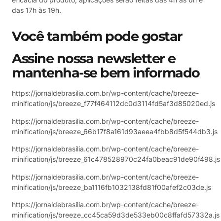
das 17h às 19h.
Você também pode gostar
Assine nossa newsletter e
mantenha-se bem informado
https://jornaldebrasilia.com.br/wp-content/cache/breeze-
minification/js/breeze_f77f464112dc0d3114fd5af3d85020ed.js
https://jornaldebrasilia.com.br/wp-content/cache/breeze-
minification/js/breeze_66b17f8a161d93aeea4fbb8d5f544db3.js
https://jornaldebrasilia.com.br/wp-content/cache/breeze-
minification/js/breeze_61c478528970c24fa0beac91de90f498.js
https://jornaldebrasilia.com.br/wp-content/cache/breeze-
minification/js/breeze_ba1116fb1032138fd81f00afef2c03de.js
https://jornaldebrasilia.com.br/wp-content/cache/breeze-
minification/js/breeze_cc45ca59d3de533eb00c8ffafd57332a.js