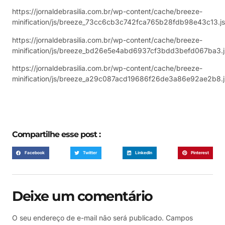
https://jornaldebrasilia.com.br/wp-content/cache/breeze-
minification/js/breeze_73cc6cb3c742fca765b28fdb98e43c13.js
https://jornaldebrasilia.com.br/wp-content/cache/breeze-
minification/js/breeze_bd26e5e4abd6937cf3bdd3befd067ba3.j
https://jornaldebrasilia.com.br/wp-content/cache/breeze-
minification/js/breeze_a29c087acd19686f26de3a86e92ae2b8.j
Compartilhe esse post :
Facebook
Twitter
LinkedIn
Pinterest
Deixe um comentário
O seu endereço de e-mail não será publicado.
Campos