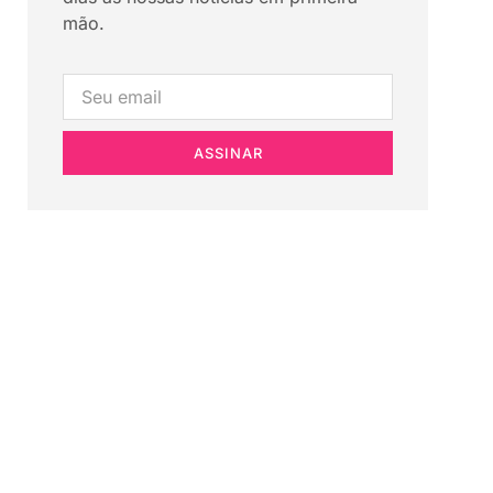
mão.
ASSINAR