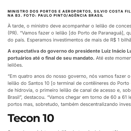
MINISTRO DOS PORTOS E AEROPORTOS, SILVIO COSTA FIL
NA B3. FOTO: PAULO PINTO/AGÊNCIA BRASIL
À tarde, o ministro deve acompanhar o leilão de conc
(PR). “Vamos fazer o leilão [do Porto de Paranaguá], qu
do país. Esperamos investimentos de mais de R$ 1 bilhão a
A expectativa do governo do presidente Luiz Inácio Lu
portuários até o final de seu mandato.
Até este moment
leilões.
“Em quatro anos do nosso governo, nós vamos fazer o e
leilão do Santos 10 [o terminal de contêineres do Porto
de hidrovia, o primeiro leilão de canal de acesso e, s
Brasil”, destacou. “Vamos chegar em torno de 60 a 61 l
portos mas, sobretudo, também descentralizando invest
Tecon 10