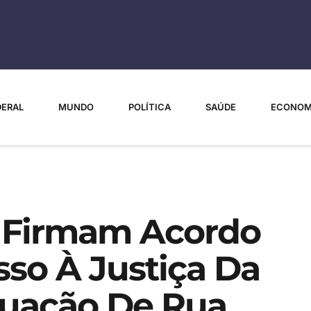
DERAL
MUNDO
POLÍTICA
SAÚDE
ECONOM
o Firmam Acordo
sso À Justiça Da
tuação De Rua