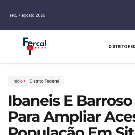
sex, 7 agosto 2026
DISTRITO FE
Início
Distrito Federal
Ibaneis E Barros
Para Ampliar Ace
População Em Si