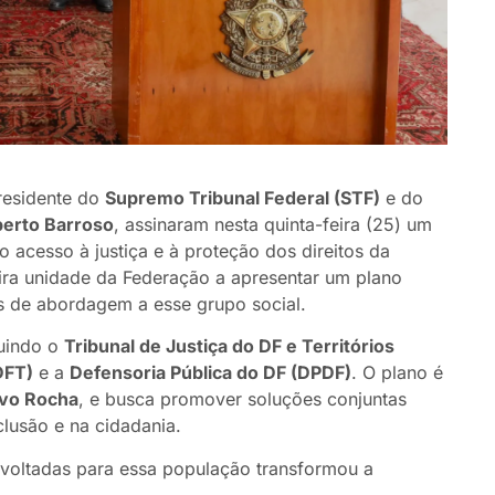
presidente do
Supremo Tribunal Federal (STF)
e do
berto Barroso
, assinaram nesta quinta-feira (25) um
 acesso à justiça e à proteção dos direitos da
eira unidade da Federação a apresentar um plano
s de abordagem a esse grupo social.
luindo o
Tribunal de Justiça do DF e Territórios
DFT)
e a
Defensoria Pública do DF (DPDF)
. O plano é
vo Rocha
, e busca promover soluções conjuntas
clusão e na cidadania.
s voltadas para essa população transformou a