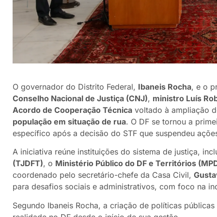
O governador do Distrito Federal,
Ibaneis Rocha
, e o 
Conselho Nacional de Justiça (CNJ)
,
ministro Luís Ro
Acordo de Cooperação Técnica
voltado à ampliação do
população em situação de rua
. O DF se tornou a prim
específico após a decisão do STF que suspendeu açõe
A iniciativa reúne instituições do sistema de justiça, inc
(TJDFT)
, o
Ministério Público do DF e Territórios (MP
coordenado pelo secretário-chefe da Casa Civil,
Gusta
para desafios sociais e administrativos, com foco na in
Segundo Ibaneis Rocha, a criação de políticas pública
realidade no DF desde o início de sua gestão.