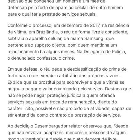
decisão que condenou um homem a um mês de
detenção pelo furto de aparelho celular de outro homem
para o qual teria prestado serviços sexuais.
Conforme o processo, em dezembro de 2017, na residência
da vítima, em Brazlândia, o réu de forma livre e consciente,
subtraiu o aparelho celular, da marca Samsung, que
pertencia ao suposto cliente, com quem mantinha um
relacionamento há alguns meses. Na Delegacia de Polícia,
o denunciado confessou o crime.
Em sua defesa, o réu pede a desclassificação do crime de
furto para o de exercício arbitrário das próprias razões.
Explica que se prostitui para sobreviver e que a vítima se
negou a pagar o valor combinado pelo serviço. Destaca que
não se pode negar proteção jurídica a quem oferece
serviços sexuais em troca de remuneração, diante do
caráter lícito, possível e não proibido da atividade, capaz de
ser entendida como contrato de prestação de serviços.
Ao decidir, o Desembargador relator observou que, “desde
que não envolva incapazes, menores e pessoas de algum
modo vulneráveis, e desde que o ato decorra de livre