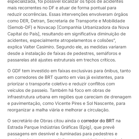
especializada, foi possível localizar os tipos de acidentes
mais recorrentes no DF e atuar de forma pontual para
reduzir ocorrências. Essas intervenções envolveram órgãos
como DER, Detran, Secretaria de Transporte e Mobilidade
(Semob-DF) e Novacap [Companhia Urbanizadora da Nova
Capital do País], resultando em significativa diminuição de
acidentes, especialmente atropelamentos e colisões”,
explica Valter Casimiro. Segundo ele, as medidas variaram
desde a instalação de faixas de pedestres, semáforos e
passarelas até ajustes estruturais em trechos críticos.
O GDF tem investido em faixas exclusivas para ônibus, tanto
em corredores de BRT quanto em vias já existentes, para
priorizar o transporte coletivo e reduzir conflitos com
veículos de passeio. Também há foco em obras de
infraestrutura urbana em regiões que careciam de drenagem
e pavimentação, como Vicente Pires e Sol Nascente, para
reorganizar a malha viária e melhorar a circulação.
O secretário de Obras citou ainda o
corredor do BRT
na
Estrada Parque Indústrias Gráficas (Epig), que prevê
passagens em desnível e iluminadas para pedestres e