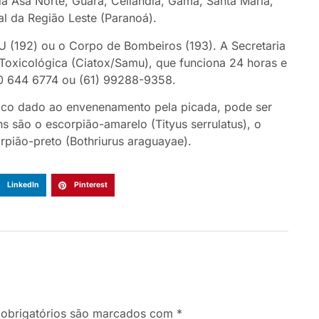
 da Asa Norte, Guará, Ceilândia, Gama, Santa Maria,
al da Região Leste (Paranoá).
U (192) ou o Corpo de Bombeiros (193). A Secretaria
Toxicológica (Ciatox/Samu), que funciona 24 horas e
00 644 6774 ou (61) 99288-9358.
nico dado ao envenenamento pela picada, pode ser
 são o escorpião-amarelo (Tityus serrulatus), o
orpião-preto (Bothriurus araguayae).
LinkedIn
Pinterest
obrigatórios são marcados com
*